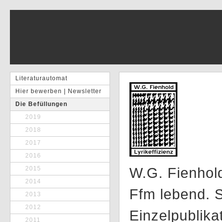
Literaturautomat
Hier bewerben | Newsletter
Die Befüllungen
2019
2018
2017
2016
W.G. Fienhold
2015
2014
Ffm lebend. S
2013
2012
Einzelpublika
2011