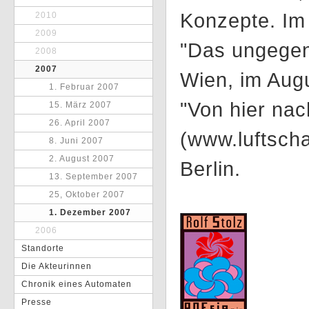
Konzepte. Im
2010
2009
"Das ungegen
2008
2007
Wien, im Aug
1. Februar 2007
"Von hier nac
15. März 2007
26. April 2007
(www.luftschac
8. Juni 2007
2. August 2007
Berlin.
13. September 2007
25, Oktober 2007
1. Dezember 2007
2006
Standorte
Die Akteurinnen
Chronik eines Automaten
Presse