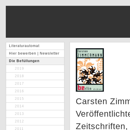
Literaturautomat
Hier bewerben | Newsletter
Die Befüllungen
2019
2018
2017
2016
Carsten Zimm
2015
2014
Veröffentlich
2013
2012
Zeitschriften
2011