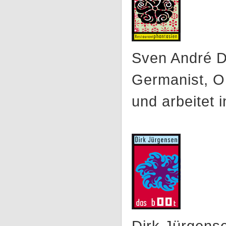
Sven André Dr
Germanist, On
und arbeitet 
Dirk Jürgense