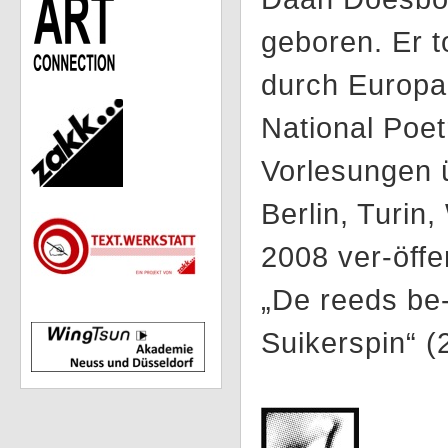
geboren. Er t
durch Europa
National Poe
Vorlesungen ü
Berlin, Turin
2008 ver-öffe
„De reeds be-
Suikerspin“ (