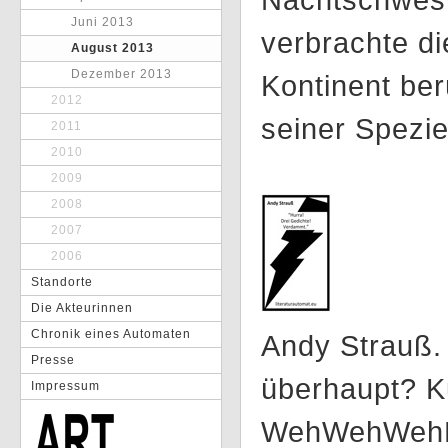
Juni 2013
verbrachte di
August 2013
Dezember 2013
Kontinent be
2012
seiner Spezie
2011
2010
2009
2008
2007
2006
Standorte
Die Akteurinnen
Chronik eines Automaten
Andy Strauß.
Presse
überhaupt? K
Impressum
WehWehWehP