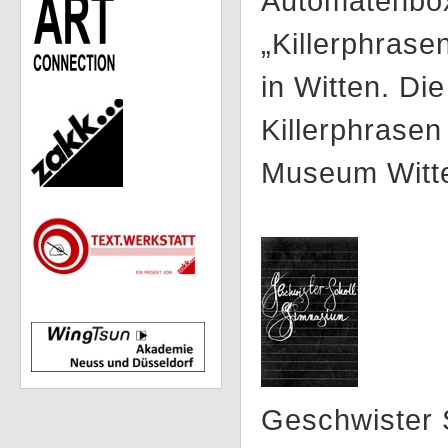
Automatenbox
„Killerphrase
in Witten. Di
Killerphrase
Museum Witte
Geschwister 