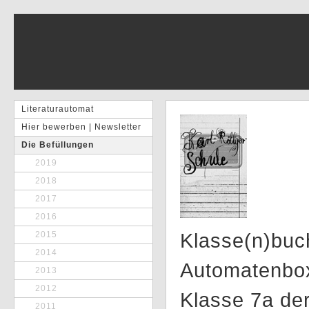
Literaturautomat
Hier bewerben | Newsletter
Die Befüllungen
2019
2018
2017
2016
Klasse(n)buch
2015
2014
Automatenbox
2013
2012
Klasse 7a der
2011