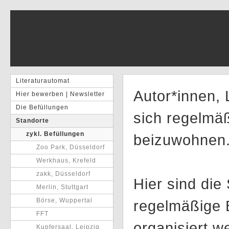
Literaturautomat
Autor*innen, 
Hier bewerben | Newsletter
Die Befüllungen
sich regelmäß
Standorte
zykl. Befüllungen
beizuwohnen
Zoo Park, Düsseldorf
Werkhaus, Krefeld
zakk, Düsseldorf
Hier sind die
Merlin, Stuttgart
Börse, Wuppertal
regelmäßige B
FFT
organisiert 
Kupfersaal, Leipzig